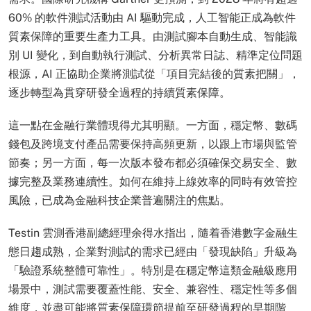
60% 的軟件測試活動由 AI 驅動完成，人工智能正成為軟件
質素保障的重要生產力工具。由測試腳本自動生成、智能識
別 UI 變化，到自動執行測試、分析異常日誌、精準定位問題
根源，AI 正協助企業將測試從「項目完結後的質素把關」，
逐步轉型為貫穿研發全過程的持續質素保障。
這一點在金融行業體現得尤其明顯。一方面，穩定幣、數碼
錢包及跨境支付產品需要保持高頻更新，以跟上市場與監管
節奏；另一方面，每一次版本發布都必須確保交易安全、數
據完整及業務連續性。如何在維持上線效率的同時有效管控
風險，已成為金融科技企業普遍關注的焦點。
Testin 雲測香港副總經理余得水指出，隨着香港數字金融生
態日趨成熟，企業對測試的需求已經由「發現缺陷」升級為
「驗證系統整體可靠性」。特別是在穩定幣這類金融級應用
場景中，測試需要覆蓋性能、安全、兼容性、穩定性等多個
維度，並盡可能將質素保障環節提前至研發過程的早期階