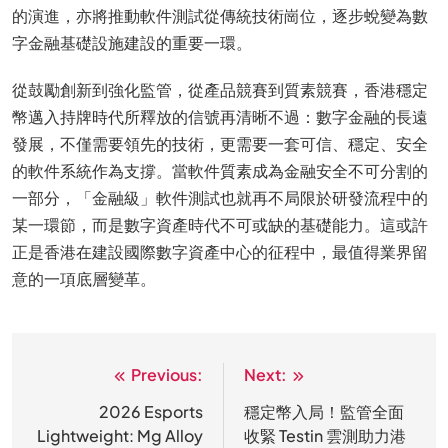
的演進，亦將推動軟件測試從傳統技術崗位，逐步蛻變為數
字金融基礎設施建設的重要一環。
從鼓勵創新到強化監管，從產品競賽到質素競賽，香港穩定
幣邁入持牌時代所釋放的信號再清晰不過：數字金融的長遠
發展，不僅需要領先的技術，更需要一套可信、穩定、安全
的軟件系統作為支撐。當軟件質素成為金融安全不可分割的
一部分，「金融級」軟件測試也就再不局限於研發流程中的
某一環節，而是數字資產時代不可或缺的基礎能力。這或許
正是香港在建設國際數字資產中心的征程中，最值得業界留
意的一項底層變革。
Previous:
Next:
文
章
2026 Esports
穩定幣入局！監管全面
Lightweight: Mg Alloy
收緊 Testin 雲測助力港