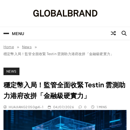
Skip
to
GLOBALBRAND
content
MENU
Home
News
穩定幣入局！監管全面收緊 Testin 雲測助力港府改拼「金融級硬實力」
NEWS
穩定幣入局！監管全面收緊 Testin 雲測助
力港府改拼「金融級硬實力」
HUAJIANG2050@K-1
04/07/2026
0
1 MINS