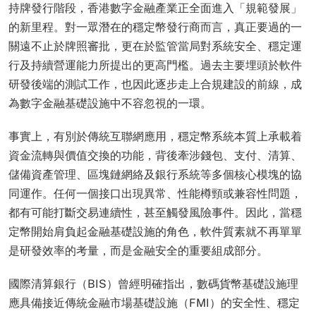
持牌發行階段，香港數字金融產業正全面進入「規範發展」
的新里程。對一眾潛在的穩定幣發行商而言，真正要過的一
關遠不止於牌照審批，更在於監管當局對系統安全、穩定運
行及持續營運能力所提出的更高門檻。過去主要埋頭於軟件
研發後端的測試工作，也因此逐步走上合規建設的前線，成
為數字金融基礎設施中不容忽視的一環。
事實上，有別於傳統互聯網應用，穩定幣系統本質上承載着
資金流轉與價值交換的功能，背後牽涉錢包、支付、清算、
儲備資產管理、區塊鏈網絡及銀行系統等多個核心模塊的協
同運作。任何一個接口出現異常、性能樽頸或兼容性問題，
都有可能打斷交易連續性，甚至觸發風險事件。因此，當穩
定幣開始肩負起金融基礎設施的角色，軟件質素就不再單單
是研發效率的考量，而是金融安全的重要組成部分。
國際清算銀行（BIS）曾經明確指出，數碼貨幣基礎設施理
應具備接近傳統金融市場基礎設施（FMI）的安全性、穩定