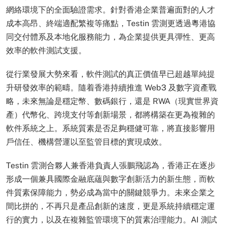
網絡環境下的全面驗證需求。針對香港企業普遍面對的人才
成本高昂、終端適配繁複等痛點，Testin 雲測更透過粵港協
同交付體系及本地化服務能力，為企業提供更具彈性、更高
效率的軟件測試支援。
從行業發展大勢來看，軟件測試的真正價值早已超越單純提
升研發效率的範疇。隨着香港持續推進 Web3 及數字資產戰
略，未來無論是穩定幣、數碼銀行，還是 RWA（現實世界資
產）代幣化、跨境支付等創新場景，都將構築在更為複雜的
軟件系統之上。系統質素是否足夠穩健可靠，將直接影響用
戶信任、機構營運以至監管目標的實現成效。
Testin 雲測合夥人兼香港負責人張鵬飛認為，香港正在逐步
形成一個兼具國際金融底蘊與數字創新活力的新生態，而軟
件質素保障能力，勢必成為當中的關鍵競爭力。未來企業之
間比拼的，不再只是產品創新的速度，更是系統持續穩定運
行的實力，以及在複雜監管環境下的質素治理能力。AI 測試