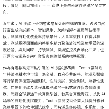
段，做到「關口前移」—— 這也正是未來軟件測試的發展方
向。
近年來，AI 測試正受到愈來愈多金融機構的青睞。透過自然
語言生成測試腳本、智能識別、跨終端腳本復用等技術手
段，測試自動化覆蓋率持續攀升，大量重複性工作得以釋
放，測試團隊因而能夠將更多精力聚焦於複雜業務場景的深
度驗證。與此同時，持續測試、持續監控及自動化回歸，也
正逐步沉澱為金融行業質素保障體系的標準配置。
作為香港數碼港重點引進的 AI 測試服務商，Testin 雲測近
年持續深耕本地市場，為金融、政府公共服務、能源及醫療
等行業提供覆蓋功能測試、性能測試、安全測試、兼容性測
試、自動化測試及遠程真機測試的一站式軟件質素保障服
務。憑藉全球超過千款真機型號、數萬台真機資源，以及 AI
驅動的自動化測試能力，Testin 雲測協助企業大幅提升複雜
業務場景下的軟件測試效率，同時滿足多終端、多系統、多